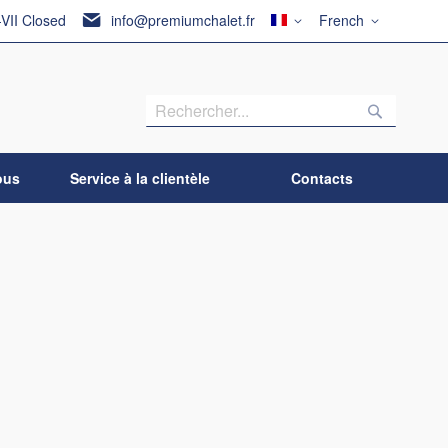
Pays
Langue
-VII Closed
info@premiumchalet.fr
French
Recherch
Recherc
ous
Service à la clientèle
Contacts