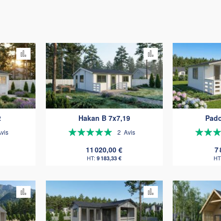
Ajouter
Ajouter
au
au
comparateur
comparateur
2
Hakan B 7x7,19
Pado
Évaluation:
Évaluati
vis
2
Avis
100%
100%
11 020,00 €
7
9 183,33 €
Ajouter
Ajouter
au
au