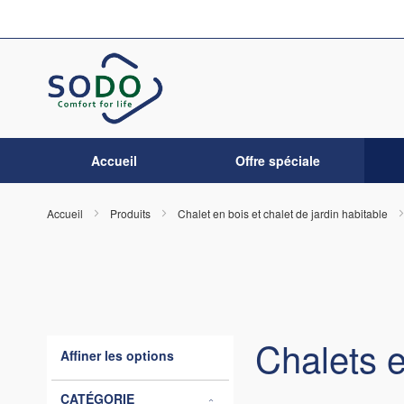
Allez
au
contenu
Accueil
Offre spéciale
Accueil
Produits
Chalet en bois et chalet de jardin habitable
Chalets e
Affiner les options
CATÉGORIE