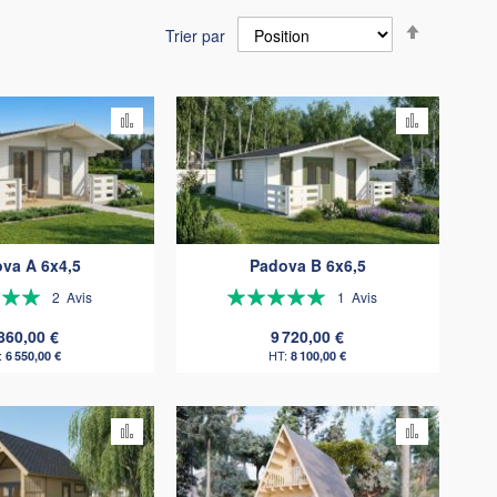
Par
Trier par
ordre
décroissa
Ajouter
Ajouter
au
au
comparateur
comparat
va A 6x4,5
Padova B 6x6,5
on:
Évaluation:
2
Avis
1
Avis
100%
 860,00 €
9 720,00 €
6 550,00 €
8 100,00 €
Ajouter
Ajouter
au
au