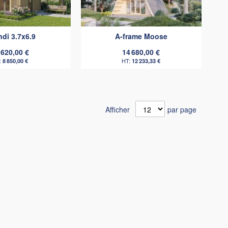
comparateur
comparat
di 3.7x6.9
A-frame Moose
 620,00 €
14 680,00 €
8 850,00 €
12 233,33 €
Afficher
par page