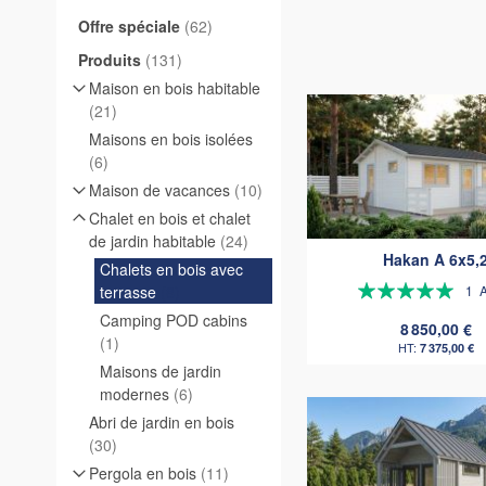
articles
Offre spéciale
62
articles
Produits
131
Maison en bois habitable
articles
21
Maisons en bois isolées
articles
6
articles
Maison de vacances
10
Chalet en bois et chalet
articles
de jardin habitable
24
Hakan A 6x5,
Chalets en bois avec
Évaluation:
articles
terrasse
8
1
A
100%
Camping POD cabins
8 850,00 €
article
1
7 375,00 €
Maisons de jardin
articles
modernes
6
Abri de jardin en bois
articles
30
articles
Pergola en bois
11