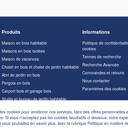
Produits
Informations
Maison en bois habitable
Politique de confidentialit
cookies
Maisons en bois isolées
Termes de recherche
Maison de vacances
Recherche Avancée
Chalet en bois et chalet de jardin habitable
Commandes et retours
Abri de jardin en bois
Nous contacter
Pergola en bois
Paramètres des cookies
Carport bois et garage bois
Studio et bureau de jardin habitable
Sauna extérieur
des cookies pour améliorer nos services, faire des offres personnelles 
Maisons en forme de A
e. Si vous n'acceptez pas les cookies facultatifs ci-dessous, votre exp
Hot tubs
Si vous souhaitez en savoir plus, lisez la rubrique
Politique en matière d