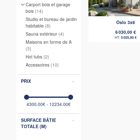
Carport bois et garage
articles
bois
14
Studio et bureau de jardin
Oslo 3x6
articles
habitable
8
6 030,00 €
articles
Sauna extérieur
4
5 025,00 €
Maisons en forme de A
articles
3
articles
Hot tubs
2
articles
Accessoires
10
PRIX
4300.00€ - 12234.00€
SURFACE BÂTIE
TOTALE (M)