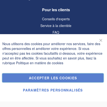
Pour les clients
Conseils d'experts
Service à la clientèle
FAQ
Informations
Nous utilisons des cookies pour améliorer nos services, faire des
Fer
offres personnelles et améliorer votre expérience. Si vous
Politique de confidentialité et cookies
n'acceptez pas les cookies facultatifs ci-dessous, votre expérience
peut en être affectée. Si vous souhaitez en savoir plus, lisez la
Termes de recherche
rubrique
Politique en matière de cookies
Recherche Avancée
Commandes et retours
ACCEPTER LES COOKIES
Nous contacter
Paramètres des cookies
PARAMÈTRES PERSONNALISÉS
© Janolex, tous droits réservés.