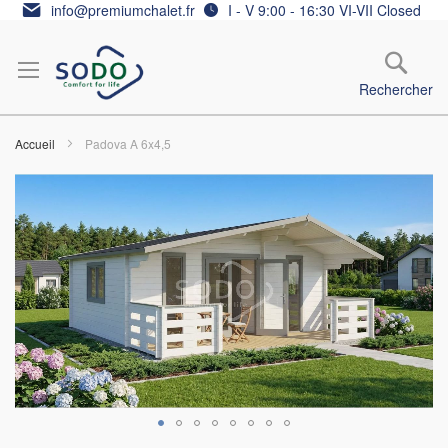
Allez
info@premiumchalet.fr
I - V 9:00 - 16:30 VI-VII Closed
au
contenu
Rechercher
Accueil
Padova A 6x4,5
Skip
to
the
end
of
the
images
gallery
Skip