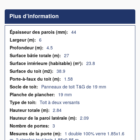
to
the
Plus d’information
beginning
of
the
Plus
44
images
d’information
6
gallery
4.5
27
23.8
38.9
1.58
Panneaux de toit T&G de 19 mm
19 mm
Toit à deux versants
2.84
2.09
3
1 double 100% verre 1.85x1.6
m, 2 simples tout bois 1.85x0.85 m