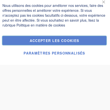
Informations
Nous utilisons des cookies pour améliorer nos services, faire des
Fer
offres personnelles et améliorer votre expérience. Si vous
Politique de confidentialité et cookies
n'acceptez pas les cookies facultatifs ci-dessous, votre expérience
peut en être affectée. Si vous souhaitez en savoir plus, lisez la
Termes de recherche
rubrique
Politique en matière de cookies
Recherche Avancée
Commandes et retours
ACCEPTER LES COOKIES
Nous contacter
Paramètres des cookies
PARAMÈTRES PERSONNALISÉS
© Janolex, tous droits réservés.