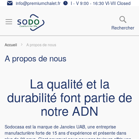
Allez
info@premiumchalet.fr
I - V 9:00 - 16:30 VI-VII Closed
au
contenu
Rechercher
Accueil
A propos de nous
A propos de nous
La qualité et la
durabilité font partie de
notre ADN
Sodocasa est la marque de Janolex UAB, une entreprise
manufacturière forte de 15 ans d'expérience et présente dans