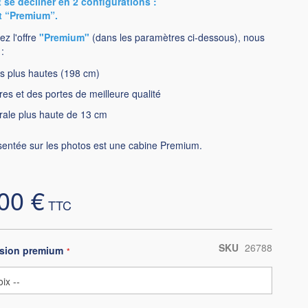
 se décliner en 2 configurations :
t “Premium”.
ez l'offre
"Premium"
(dans les paramètres ci-dessous), nous
:
s plus hautes (198 cm)
res et des portes de meilleure qualité
érale plus haute de 13 cm
sentée sur les photos est une cabine Premium.
00 €
SKU
26788
rsion premium