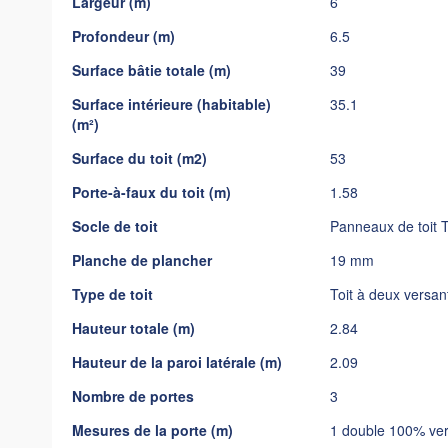
Largeur (m)
6
gallery
Profondeur (m)
6.5
Surface bâtie totale (m)
39
Surface intérieure (habitable)
35.1
(m²)
Surface du toit (m2)
53
Porte-à-faux du toit (m)
1.58
Socle de toit
Panneaux de toit
Planche de plancher
19 mm
Type de toit
Toit à deux versan
Hauteur totale (m)
2.84
Hauteur de la paroi latérale (m)
2.09
Nombre de portes
3
Mesures de la porte (m)
1 double 100% ver