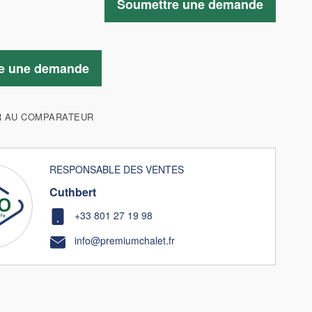
Soumettre une demande
e une demande
R AU COMPARATEUR
RESPONSABLE DES VENTES
Cuthbert
+33 801 27 19 98
info@premiumchalet.fr