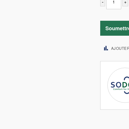
-
+
Soumettr
AJOUTE