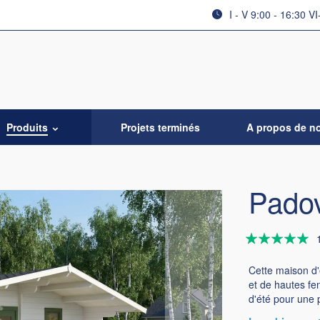
I - V 9:00 - 16:30 VI
Produits
Projets terminés
A propos de n
Padov
Évaluation:
100
100
% of
Cette maison d'
et de hautes fe
d'été pour une 