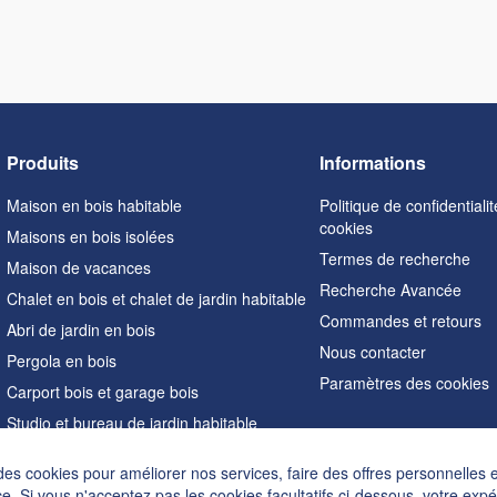
Produits
Informations
Maison en bois habitable
Politique de confidentialit
cookies
Maisons en bois isolées
Termes de recherche
Maison de vacances
Recherche Avancée
Chalet en bois et chalet de jardin habitable
Commandes et retours
Abri de jardin en bois
Nous contacter
Pergola en bois
Paramètres des cookies
Carport bois et garage bois
Studio et bureau de jardin habitable
Sauna extérieur
des cookies pour améliorer nos services, faire des offres personnelles 
Maisons en forme de A
e. Si vous n'acceptez pas les cookies facultatifs ci-dessous, votre exp