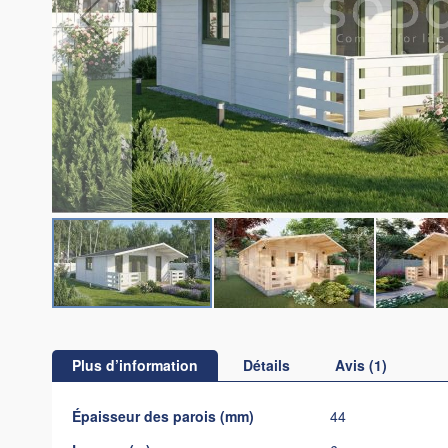
Skip
to
the
Plus d’information
Détails
Avis
1
beginning
of
Plus
Épaisseur des parois (mm)
44
the
d’information
images