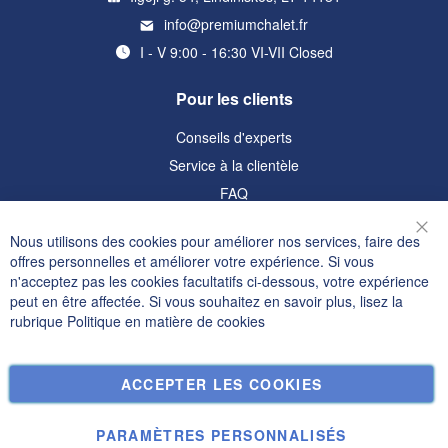
info@premiumchalet.fr
I - V 9:00 - 16:30 VI-VII Closed
Pour les clients
Conseils d'experts
Service à la clientèle
FAQ
Informations
Nous utilisons des cookies pour améliorer nos services, faire des
Fer
offres personnelles et améliorer votre expérience. Si vous
Politique de confidentialité et cookies
n'acceptez pas les cookies facultatifs ci-dessous, votre expérience
peut en être affectée. Si vous souhaitez en savoir plus, lisez la
Termes de recherche
rubrique
Politique en matière de cookies
Recherche Avancée
Commandes et retours
ACCEPTER LES COOKIES
Nous contacter
Paramètres des cookies
PARAMÈTRES PERSONNALISÉS