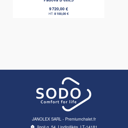
9 720,00 €
8 100,00 €
JANOLEX SARL - Premiumchalet.fr
Ilgoji g. 54, Lindiniškės, LT-14181