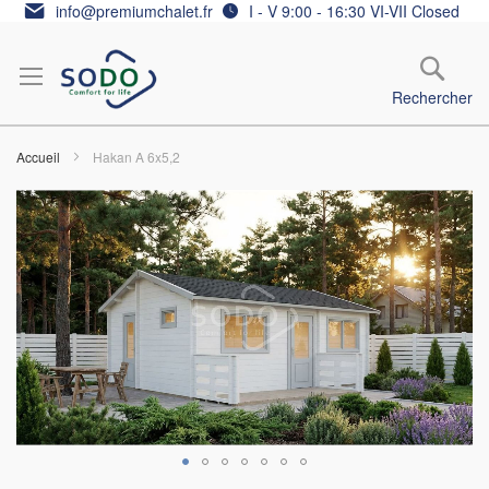
Allez
info@premiumchalet.fr
I - V 9:00 - 16:30 VI-VII Closed
au
contenu
Rechercher
Accueil
Hakan A 6x5,2
Skip
to
the
end
of
the
images
gallery
Skip