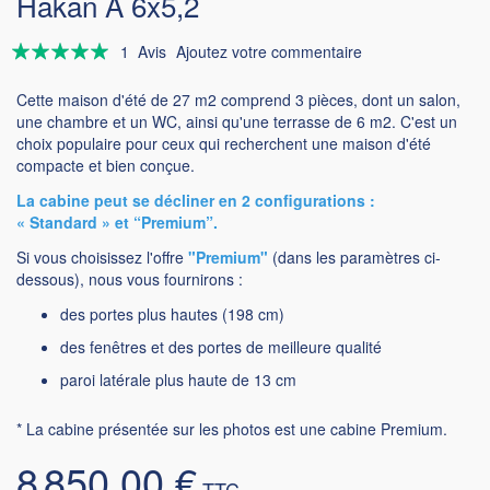
Hakan A 6x5,2
Évaluation:
1
Avis
Ajoutez votre commentaire
100
100
% of
Cette maison d'été de 27 m2 comprend 3 pièces, dont un salon,
une chambre et un WC, ainsi qu'une terrasse de 6 m2. C'est un
choix populaire pour ceux qui recherchent une maison d'été
compacte et bien conçue.
La cabine peut se décliner en 2 configurations :
« Standard » et “Premium”.
Si vous choisissez l'offre
"Premium"
(dans les paramètres ci-
dessous), nous vous fournirons :
des portes plus hautes (198 cm)
des fenêtres et des portes de meilleure qualité
paroi latérale plus haute de 13 cm
* La cabine présentée sur les photos est une cabine Premium.
8 850,00 €