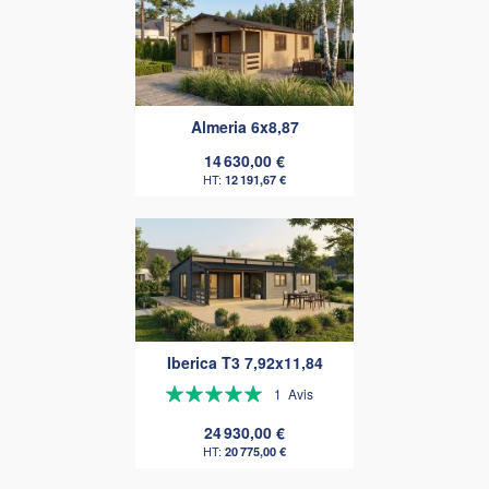
Almeria 6x8,87
14 630,00 €
12 191,67 €
Iberica T3 7,92x11,84
Évaluation:
1
Avis
100%
24 930,00 €
20 775,00 €