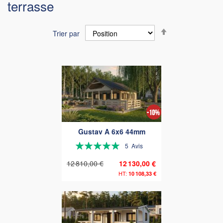
terrasse
Par
Trier par
ordre
décroissant
Gustav A 6x6 44mm
Évaluation:
5
Avis
100%
12 810,00 €
12 130,00 €
10 108,33 €