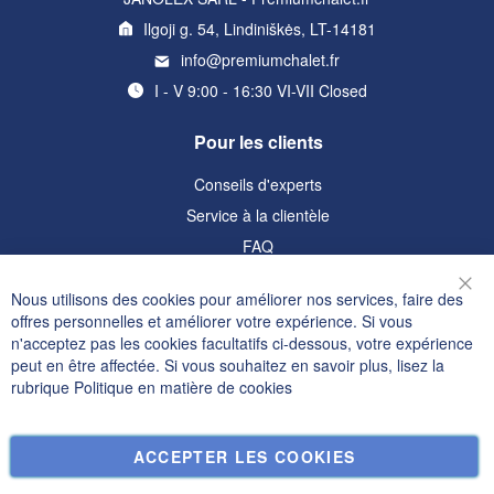
Ilgoji g. 54, Lindiniškės, LT-14181
info@premiumchalet.fr
I - V 9:00 - 16:30 VI-VII Closed
Pour les clients
Conseils d'experts
Service à la clientèle
FAQ
Informations
Nous utilisons des cookies pour améliorer nos services, faire des
Fer
offres personnelles et améliorer votre expérience. Si vous
Politique de confidentialité et cookies
n'acceptez pas les cookies facultatifs ci-dessous, votre expérience
peut en être affectée. Si vous souhaitez en savoir plus, lisez la
Termes de recherche
rubrique
Politique en matière de cookies
Recherche Avancée
Commandes et retours
ACCEPTER LES COOKIES
Nous contacter