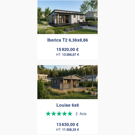
Iberica T2 6,36x8,86
15 920,00 €
13 266,67 €
Louise 6x6
Évaluation:
2
Avis
100%
13 630,00 €
11 358,33 €