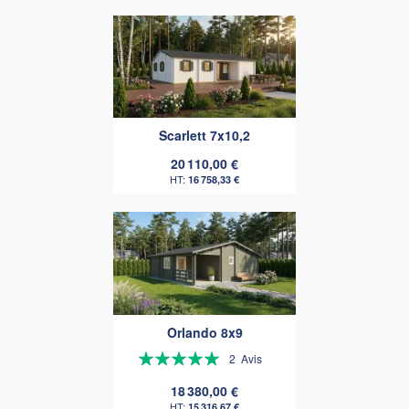
Scarlett 7x10,2
20 110,00 €
16 758,33 €
Orlando 8x9
Évaluation:
2
Avis
100%
18 380,00 €
15 316,67 €