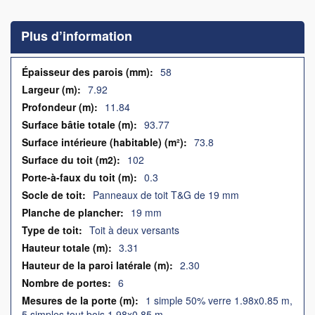
to
the
Plus d’information
beginning
of
the
Plus
58
images
d’information
7.92
gallery
11.84
93.77
73.8
102
0.3
Panneaux de toit T&G de 19 mm
19 mm
Toit à deux versants
3.31
2.30
6
1 simple 50% verre 1.98x0.85 m,
5 simples tout bois 1.98x0.85 m