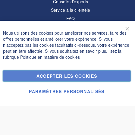
Conseils d'experts
Service à la clientèle
FAQ
Informations
Nous utilisons des cookies pour améliorer nos services, faire des
Fer
offres personnelles et améliorer votre expérience. Si vous
Politique de confidentialité et cookies
n'acceptez pas les cookies facultatifs ci-dessous, votre expérience
peut en être affectée. Si vous souhaitez en savoir plus, lisez la
Termes de recherche
rubrique
Politique en matière de cookies
Recherche Avancée
Commandes et retours
ACCEPTER LES COOKIES
Nous contacter
Paramètres des cookies
PARAMÈTRES PERSONNALISÉS
© Janolex, tous droits réservés.