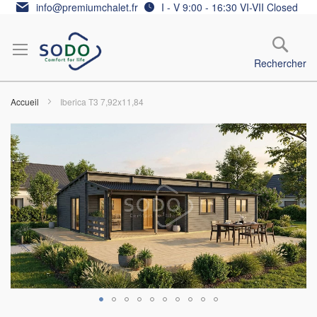
Allez
info@premiumchalet.fr
I - V 9:00 - 16:30 VI-VII Closed
au
contenu
Rechercher
Accueil
Iberica T3 7,92x11,84
Skip
to
the
end
of
the
images
gallery
Skip