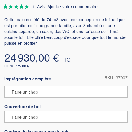
Évaluation:
1
Avis
Ajoutez votre commentaire
100
100
% of
Cette maison d'été de 74 m2 avec une conception de toit unique
est parfaite pour une grande famille, avec 3 chambres, une
cuisine séparée, un salon, des WC, et une terrasse de 11 m2
sous le toit. Elle offre beaucoup d'espace pour que tout le monde
puisse en profiter.
24 930,00 €
20 775,00 €
SKU
37907
Imprégnation complète
Couverture de toit
Couleur de la couverture du toit