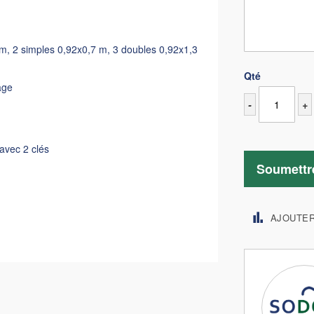
 m, 2 simples 0,92x0,7 m, 3 doubles 0,92x1,3
Qté
age
-
+
 avec 2 clés
Soumettr
AJOUTE