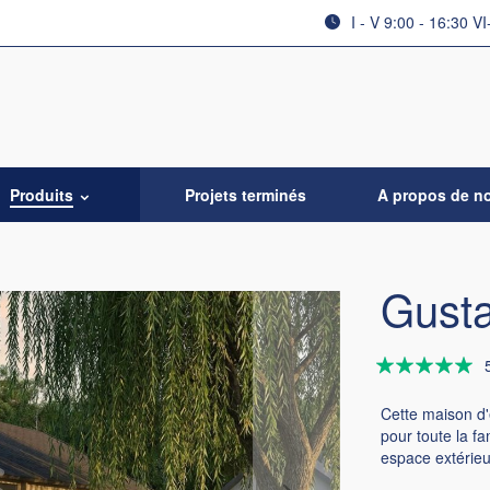
I - V 9:00 - 16:30 VI
Produits
Projets terminés
A propos de n
Gust
Évaluation:
100
100
% of
Cette maison d'
pour toute la fa
espace extérieur