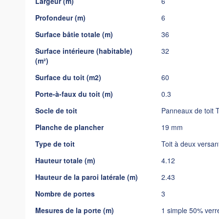
Largeur (m)
6
gallery
Profondeur (m)
6
Surface bâtie totale (m)
36
Surface intérieure (habitable)
32
(m²)
Surface du toit (m2)
60
Porte-à-faux du toit (m)
0.3
Socle de toit
Panneaux de toit
Planche de plancher
19 mm
Type de toit
Toit à deux versan
Hauteur totale (m)
4.12
Hauteur de la paroi latérale (m)
2.43
Nombre de portes
3
Mesures de la porte (m)
1 simple 50% verre