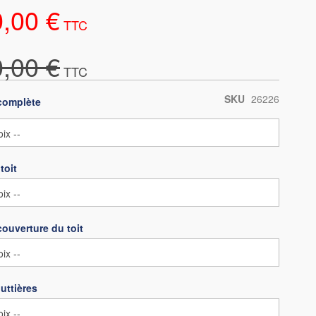
0,00 €
0,00 €
SKU
26226
complète
toit
couverture du toit
uttières