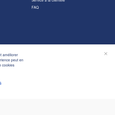
Service à la clientèle
FAQ
et améliorer
Ferm
érience peut en
e cookies
S
© Janolex, tous droits réservés.