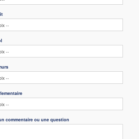
it
ol
murs
lementaire
un commentaire ou une question