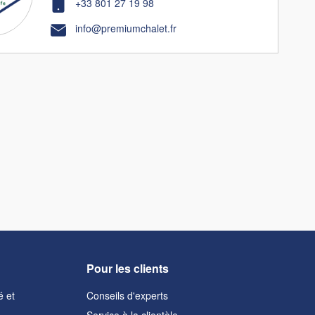
+33 801 27 19 98
info@premiumchalet.fr
Pour les clients
é et
Conseils d'experts