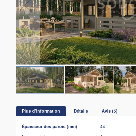
Skip
to
the
Plus d’information
Détails
Avis
5
beginning
of
Plus
Épaisseur des parois (mm)
44
the
d’information
images