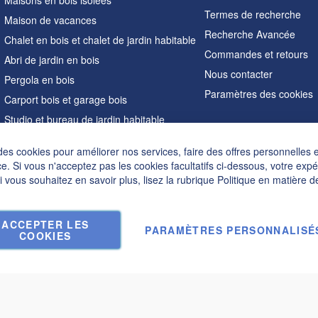
Maisons en bois isolées
Termes de recherche
Maison de vacances
Recherche Avancée
Chalet en bois et chalet de jardin habitable
Commandes et retours
Abri de jardin en bois
Nous contacter
Pergola en bois
Paramètres des cookies
Carport bois et garage bois
Studio et bureau de jardin habitable
Sauna extérieur
des cookies pour améliorer nos services, faire des offres personnelles 
Maisons en forme de A
e. Si vous n'acceptez pas les cookies facultatifs ci-dessous, votre exp
Hot tubs
Si vous souhaitez en savoir plus, lisez la rubrique
Politique en matière d
Accessoires
ACCEPTER LES
PARAMÈTRES PERSONNALISÉ
COOKIES