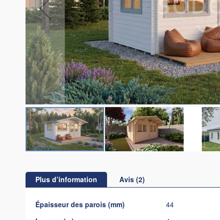
Skip
to
the
Plus d’information
Avis
2
beginning
of
Plus
Épaisseur des parois (mm)
44
the
d’information
images