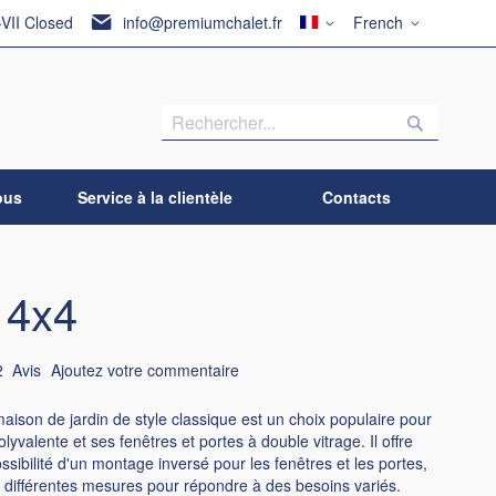
Pays
Langue
-VII Closed
info@premiumchalet.fr
French
Recherch
Recherc
ous
Service à la clientèle
Contacts
 4x4
2
Avis
Ajoutez votre commentaire
ison de jardin de style classique est un choix populaire pour
polyvalente et ses fenêtres et portes à double vitrage. Il offre
sibilité d'un montage inversé pour les fenêtres et les portes,
n différentes mesures pour répondre à des besoins variés.