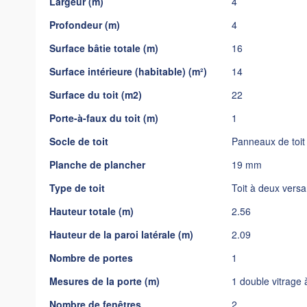
Largeur (m)
4
gallery
Profondeur (m)
4
Surface bâtie totale (m)
16
Surface intérieure (habitable) (m²)
14
Surface du toit (m2)
22
Porte-à-faux du toit (m)
1
Socle de toit
Panneaux de toi
Planche de plancher
19 mm
Type de toit
Toit à deux versa
Hauteur totale (m)
2.56
Hauteur de la paroi latérale (m)
2.09
Nombre de portes
1
Mesures de la porte (m)
1 double vitrage
Nombre de fenêtres
2