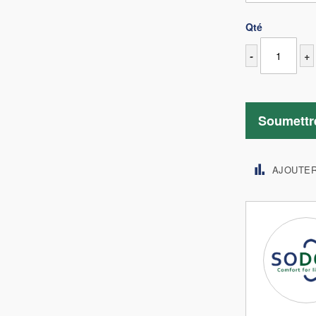
Qté
-
+
Soumettr
AJOUTE