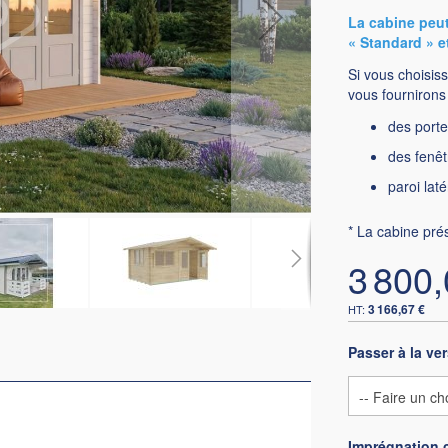
La cabine peut
« Standard » e
Si vous choisiss
vous fournirons 
des porte
des fenêt
paroi lat
* La cabine pré
3 800,
3 166,67 €
Passer à la ve
Imprégnation 