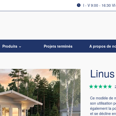
I - V 9:00 - 16:30 VI
Produits
Projets terminés
A propos de n
Linus
Évaluation:
100
100
% of
Ce modèle de ma
son utilisation 
également la pos
et se décline e