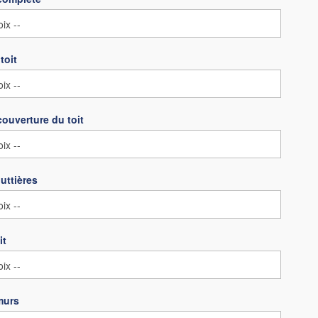
toit
couverture du toit
uttières
it
murs