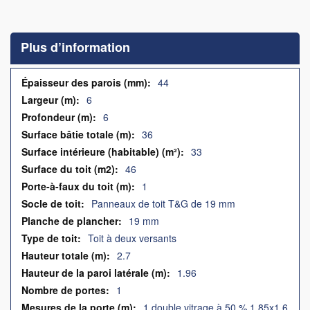
Skip
to
the
Plus d’information
beginning
of
the
Plus
44
images
d’information
6
gallery
6
36
33
46
1
Panneaux de toit T&G de 19 mm
19 mm
Toit à deux versants
2.7
1.96
1
1 double vitrage à 50 % 1,85x1,6