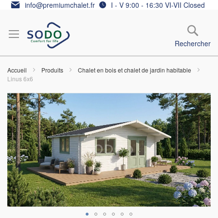
Allez
info@premiumchalet.fr
I - V 9:00 - 16:30 VI-VII Closed
au
contenu
Rechercher
Accueil
Produits
Chalet en bois et chalet de jardin habitable
Linus 6x6
Skip
to
the
end
of
the
images
gallery