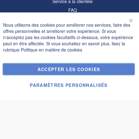
Service à la clientèle
FAQ
Informations
Nous utilisons des cookies pour améliorer nos services, faire des
Fer
offres personnelles et améliorer votre expérience. Si vous
Politique de confidentialité et cookies
n'acceptez pas les cookies facultatifs ci-dessous, votre expérience
peut en être affectée. Si vous souhaitez en savoir plus, lisez la
Termes de recherche
rubrique
Politique en matière de cookies
Recherche Avancée
Commandes et retours
ACCEPTER LES COOKIES
Nous contacter
Paramètres des cookies
PARAMÈTRES PERSONNALISÉS
© Janolex, tous droits réservés.