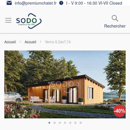
Allez
info@premiumchalet.fr
I - V 9:00 - 16:30 VI-VII Closed
au
contenu
Rechercher
Accueil
Accueil
Verno 5,34x7,74
Skip
to
the
end
of
the
images
gallery
Skip