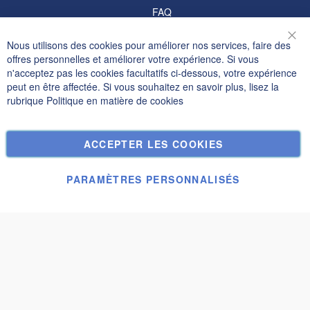
FAQ
Informations
Nous utilisons des cookies pour améliorer nos services, faire des
Fer
offres personnelles et améliorer votre expérience. Si vous
Politique de confidentialité et cookies
n'acceptez pas les cookies facultatifs ci-dessous, votre expérience
peut en être affectée. Si vous souhaitez en savoir plus, lisez la
Termes de recherche
rubrique
Politique en matière de cookies
Recherche Avancée
Commandes et retours
ACCEPTER LES COOKIES
Nous contacter
Paramètres des cookies
PARAMÈTRES PERSONNALISÉS
© Janolex, tous droits réservés.