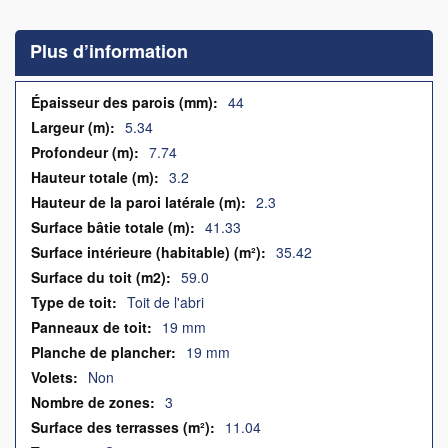
to
the
Plus d’information
beginning
of
the
Plus
44
images
d’information
5.34
gallery
7.74
3.2
2.3
41.33
35.42
59.0
Toit de l'abri
19 mm
19 mm
Non
3
11.04