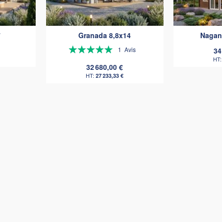
comparateur
comparateur
7
Granada 8,8x14
Nagan
Évaluation:
1
Avis
34
100%
32 680,00 €
27 233,33 €