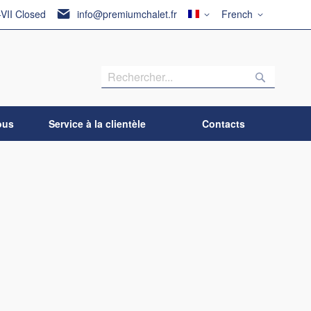
Pays
Langue
-VII Closed
info@premiumchalet.fr
French
Recherch
Recherc
ous
Service à la clientèle
Contacts