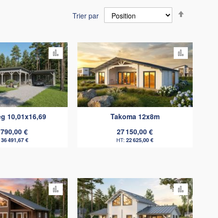
Par
Trier par
ordre
décroissa
Ajouter
Ajouter
au
au
comparateur
comparat
g 10,01x16,69
Takoma 12x8m
 790,00 €
27 150,00 €
36 491,67 €
22 625,00 €
Ajouter
Ajouter
au
au