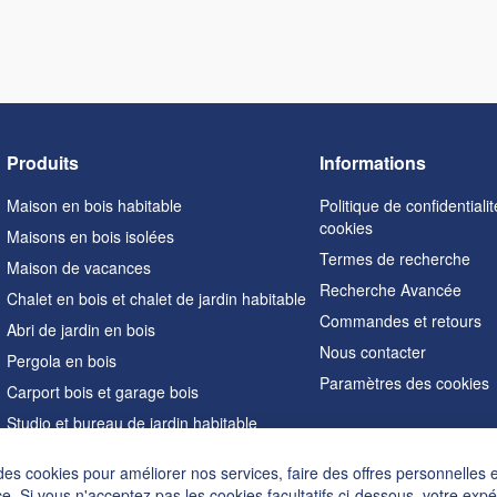
Produits
Informations
Maison en bois habitable
Politique de confidentialit
cookies
Maisons en bois isolées
Termes de recherche
Maison de vacances
Recherche Avancée
Chalet en bois et chalet de jardin habitable
Commandes et retours
Abri de jardin en bois
Nous contacter
Pergola en bois
Paramètres des cookies
Carport bois et garage bois
Studio et bureau de jardin habitable
Sauna extérieur
des cookies pour améliorer nos services, faire des offres personnelles 
Maisons en forme de A
e. Si vous n'acceptez pas les cookies facultatifs ci-dessous, votre exp