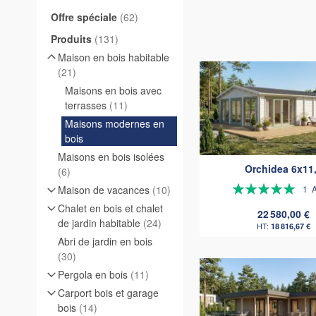
articles
Offre spéciale
62
articles
Produits
131
Maison en bois habitable
articles
21
Maisons en bois avec
articles
terrasses
11
Maisons modernes en
articles
bois
8
Maisons en bois isolées
Orchidea 6x11
articles
6
Évaluation:
articles
Maison de vacances
10
1
A
100%
Chalet en bois et chalet
22 580,00 €
articles
de jardin habitable
24
18 816,67 €
Abri de jardin en bois
articles
30
articles
Pergola en bois
11
Carport bois et garage
articles
bois
14