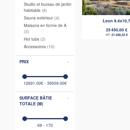
Studio et bureau de jardin
articles
habitable
8
articles
Sauna extérieur
4
Leon 9,4x10,
Maisons en forme de A
25 450,00 €
articles
3
21 208,33 €
articles
Hot tubs
2
articles
Accessoires
10
PRIX
12691.00€ - 39509.00€
SURFACE BÂTIE
TOTALE (M)
69 - 170