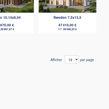
comparateur
comparat
o 10,14x8,04
Sweden 7,5x13,5
 670,00 €
47 410,00 €
28 891,67 €
39 508,33 €
Afficher
par page