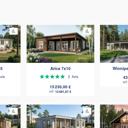
Ajouter
Ajouter
au
au
comparateur
comparateur
,5
Arica 7x10
Winnipe
Évaluation:
vis
2
Avis
43
100%
15 230,00 €
12 691,67 €
Ajouter
Ajouter
au
au