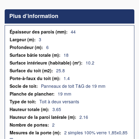
to
the
Plus d’information
beginning
of
the
Plus
44
images
d’information
3
gallery
6
18
10.2
25.8
1.4
Panneaux de toit T&G de 19 mm
19 mm
Toit à deux versants
3.65
2.16
2
2 simples 100% verre 1,85x0,85
m