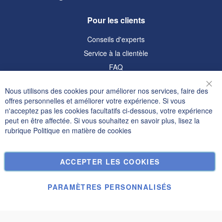
Pour les clients
Conseils d'experts
Service à la clientèle
FAQ
Informations
Nous utilisons des cookies pour améliorer nos services, faire des
Fer
offres personnelles et améliorer votre expérience. Si vous
Politique de confidentialité et cookies
n'acceptez pas les cookies facultatifs ci-dessous, votre expérience
peut en être affectée. Si vous souhaitez en savoir plus, lisez la
Termes de recherche
rubrique
Politique en matière de cookies
Recherche Avancée
Commandes et retours
ACCEPTER LES COOKIES
Nous contacter
Paramètres des cookies
PARAMÈTRES PERSONNALISÉS
© Janolex, tous droits réservés.