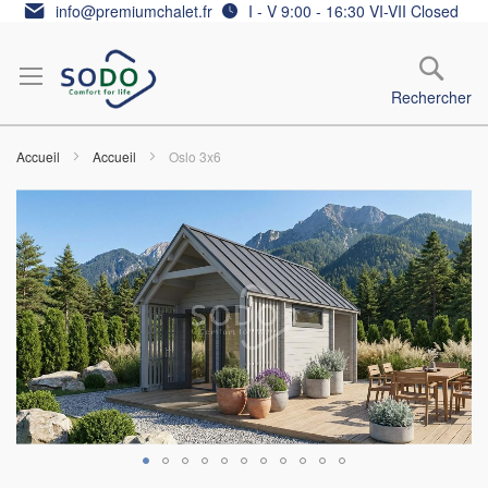
Allez
info@premiumchalet.fr
I - V 9:00 - 16:30 VI-VII Closed
au
contenu
Rechercher
Accueil
Accueil
Oslo 3x6
Skip
to
the
end
of
the
images
gallery
Skip