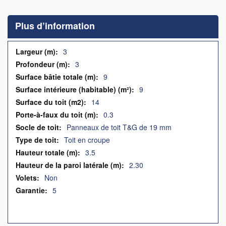
to
the
Plus d’information
beginning
of
the
Plus
3
images
d’information
3
gallery
9
9
14
0.3
Panneaux de toit T&G de 19 mm
Toit en croupe
3.5
2.30
Non
5