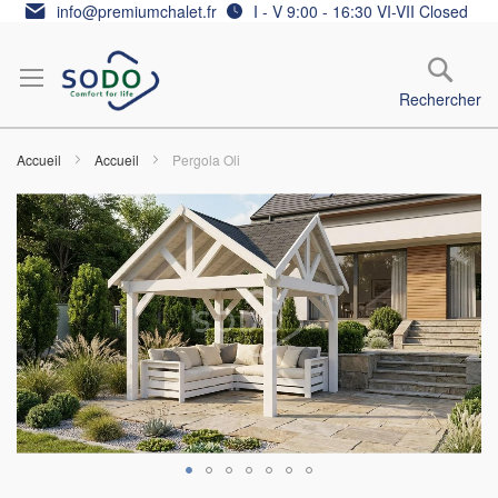
Allez
info@premiumchalet.fr
I - V 9:00 - 16:30 VI-VII Closed
au
contenu
Rechercher
Accueil
Accueil
Pergola Oli
Skip
to
the
end
of
the
images
gallery
Skip