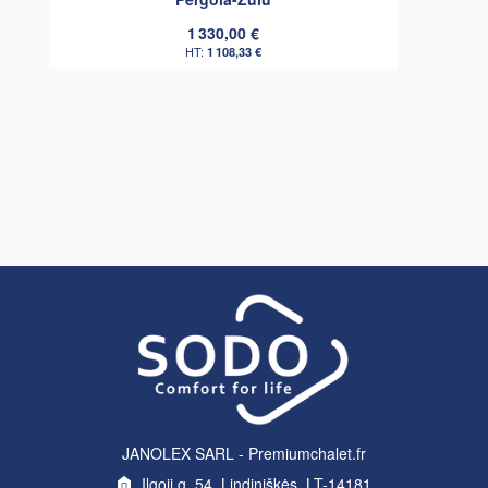
1 330,00 €
1 108,33 €
JANOLEX SARL - Premiumchalet.fr
Ilgoji g. 54, Lindiniškės, LT-14181