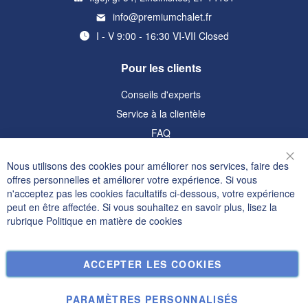
info@premiumchalet.fr
I - V 9:00 - 16:30 VI-VII Closed
Pour les clients
Conseils d'experts
Service à la clientèle
FAQ
Informations
Nous utilisons des cookies pour améliorer nos services, faire des
Fer
offres personnelles et améliorer votre expérience. Si vous
Politique de confidentialité et cookies
n'acceptez pas les cookies facultatifs ci-dessous, votre expérience
peut en être affectée. Si vous souhaitez en savoir plus, lisez la
Termes de recherche
rubrique
Politique en matière de cookies
Recherche Avancée
Commandes et retours
ACCEPTER LES COOKIES
Nous contacter
Paramètres des cookies
PARAMÈTRES PERSONNALISÉS