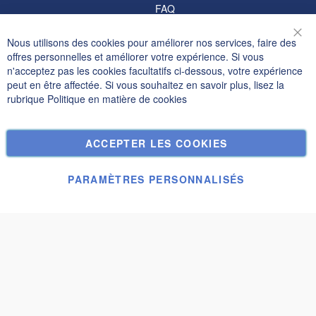
FAQ
Informations
Nous utilisons des cookies pour améliorer nos services, faire des
Fer
offres personnelles et améliorer votre expérience. Si vous
Politique de confidentialité et cookies
n'acceptez pas les cookies facultatifs ci-dessous, votre expérience
peut en être affectée. Si vous souhaitez en savoir plus, lisez la
Termes de recherche
rubrique
Politique en matière de cookies
Recherche Avancée
Commandes et retours
ACCEPTER LES COOKIES
Nous contacter
Paramètres des cookies
PARAMÈTRES PERSONNALISÉS
© Janolex, tous droits réservés.
Soumettre une
Mobilier