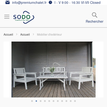
Allez
info@premiumchalet.fr
I - V 9:00 - 16:30 VI-VII Closed
au
contenu
Rechercher
Accueil
Accueil
Mobilier d'extérieur
Skip
to
the
end
of
the
images
gallery
Skip