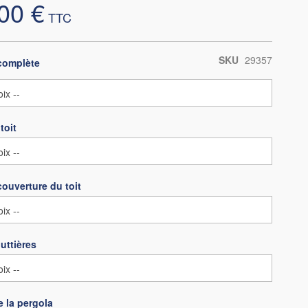
00 €
SKU
29357
complète
toit
couverture du toit
uttières
 la pergola