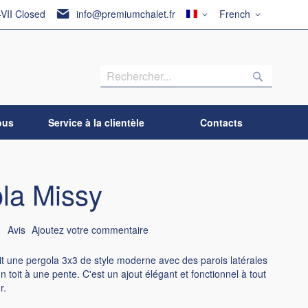
Pays
Langue
-VII Closed
info@premiumchalet.fr
French
Recherch
Recherc
ous
Service à la clientèle
Contacts
la Missy
1
Avis
Ajoutez votre commentaire
it une pergola 3x3 de style moderne avec des parois latérales
n toit à une pente. C'est un ajout élégant et fonctionnel à tout
r.