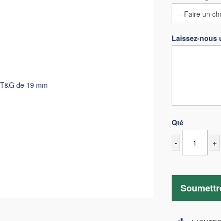
Laissez-nous 
t T&G de 19 mm
Qté
-
+
Soumettr