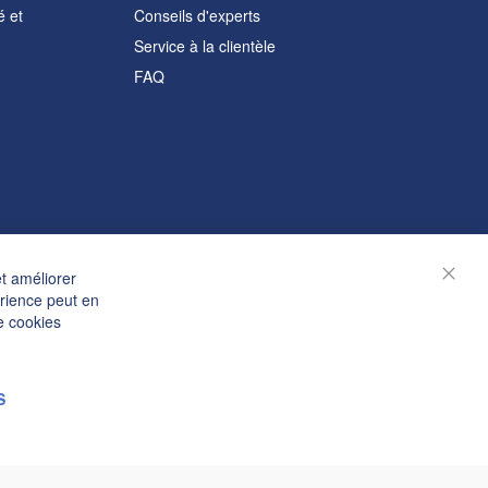
é et
Conseils d'experts
Service à la clientèle
FAQ
et améliorer
Ferm
érience peut en
e cookies
S
© Janolex, tous droits réservés.