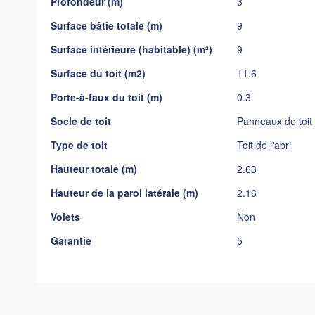
Profondeur (m)
3
gallery
Surface bâtie totale (m)
9
Surface intérieure (habitable) (m²)
9
Surface du toit (m2)
11.6
Porte-à-faux du toit (m)
0.3
Socle de toit
Panneaux de toi
Type de toit
Toit de l'abri
Hauteur totale (m)
2.63
Hauteur de la paroi latérale (m)
2.16
Volets
Non
Garantie
5