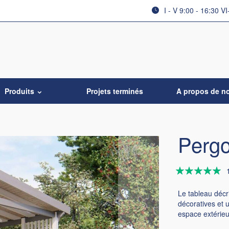
I - V 9:00 - 16:30 VI
Produits
Projets terminés
A propos de n
Pergo
Évaluation:
100
100
% of
Le tableau décr
décoratives et u
espace extérieu