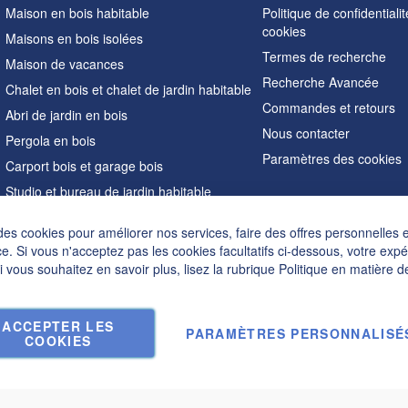
Maison en bois habitable
Politique de confidentialit
cookies
Maisons en bois isolées
Termes de recherche
Maison de vacances
Recherche Avancée
Chalet en bois et chalet de jardin habitable
Commandes et retours
Abri de jardin en bois
Nous contacter
Pergola en bois
Paramètres des cookies
Carport bois et garage bois
Studio et bureau de jardin habitable
Sauna extérieur
des cookies pour améliorer nos services, faire des offres personnelles 
Maisons en forme de A
e. Si vous n'acceptez pas les cookies facultatifs ci-dessous, votre exp
Hot tubs
Si vous souhaitez en savoir plus, lisez la rubrique
Politique en matière d
Accessoires
ACCEPTER LES
PARAMÈTRES PERSONNALISÉ
COOKIES