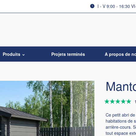
I - V 9:00 - 16:30 VI
Produits
Projets terminés
A propos de n
Manto
Évaluation:
100
100
% of
Ce petit abri de
habitations de 
arrière-cours. S
tout espace exté