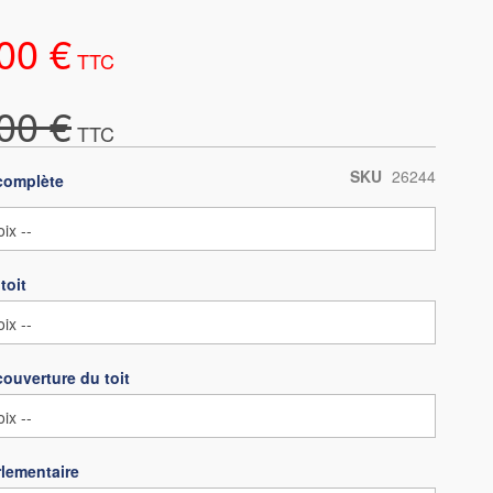
00 €
00 €
SKU
26244
complète
toit
couverture du toit
lementaire