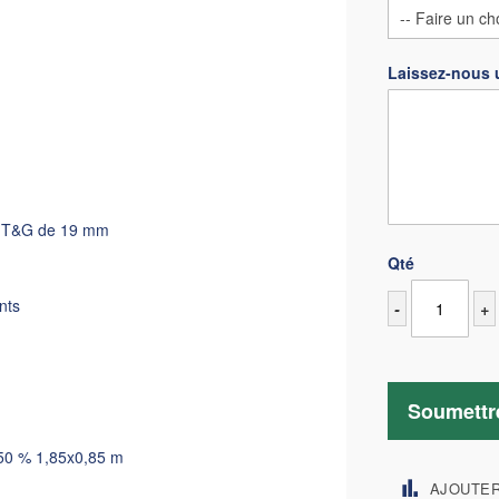
Laissez-nous 
t T&G de 19 mm
Qté
nts
-
+
Soumettr
 50 % 1,85x0,85 m
AJOUTE