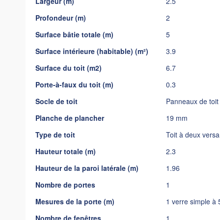
Largeur (m)
2.5
gallery
Profondeur (m)
2
Surface bâtie totale (m)
5
Surface intérieure (habitable) (m²)
3.9
Surface du toit (m2)
6.7
Porte-à-faux du toit (m)
0.3
Socle de toit
Panneaux de toi
Planche de plancher
19 mm
Type de toit
Toit à deux versa
Hauteur totale (m)
2.3
Hauteur de la paroi latérale (m)
1.96
Nombre de portes
1
Mesures de la porte (m)
1 verre simple à
Nombre de fenêtres
1