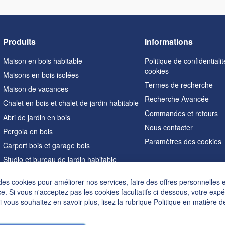
Produits
Informations
Maison en bois habitable
Politique de confidentialit
cookies
Maisons en bois isolées
Termes de recherche
Maison de vacances
Recherche Avancée
Chalet en bois et chalet de jardin habitable
Commandes et retours
Abri de jardin en bois
Nous contacter
Pergola en bois
Paramètres des cookies
Carport bois et garage bois
Studio et bureau de jardin habitable
Sauna extérieur
des cookies pour améliorer nos services, faire des offres personnelles 
Maisons en forme de A
e. Si vous n'acceptez pas les cookies facultatifs ci-dessous, votre exp
Hot tubs
Si vous souhaitez en savoir plus, lisez la rubrique
Politique en matière d
Accessoires