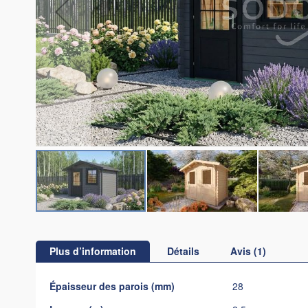
Skip
to
the
Plus d’information
Détails
Avis
1
beginning
of
Plus
Épaisseur des parois (mm)
28
the
d’information
images