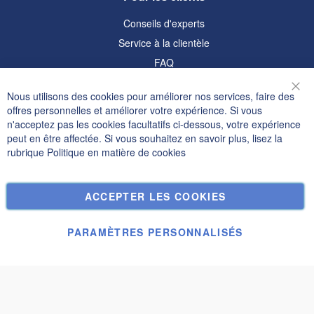
Conseils d'experts
Service à la clientèle
FAQ
Informations
Nous utilisons des cookies pour améliorer nos services, faire des
Fer
offres personnelles et améliorer votre expérience. Si vous
Politique de confidentialité et cookies
n'acceptez pas les cookies facultatifs ci-dessous, votre expérience
peut en être affectée. Si vous souhaitez en savoir plus, lisez la
Termes de recherche
rubrique
Politique en matière de cookies
Recherche Avancée
Commandes et retours
ACCEPTER LES COOKIES
Nous contacter
Paramètres des cookies
PARAMÈTRES PERSONNALISÉS
© Janolex, tous droits réservés.