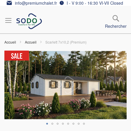
Allez
info@premiumchalet.fr
I - V 9:00 - 16:30 VI-VII Closed
au
contenu
Rechercher
Accueil
Accueil
Scarlett 7x10,2 (Premium)
Skip
to
the
end
of
the
images
gallery
Skip