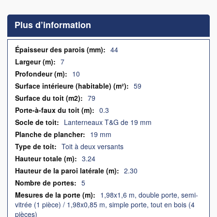
to
the
Plus d’information
beginning
of
the
Plus
44
images
d’information
7
gallery
10
59
79
0.3
Lanterneaux T&G de 19 mm
19 mm
Toit à deux versants
3.24
2.30
5
1,98x1,6 m, double porte, semi-
vitrée (1 pièce) / 1,98x0,85 m, simple porte, tout en bois (4
pièces)