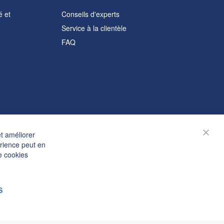
é et
Conseils d'experts
Service à la clientèle
FAQ
et améliorer
Ferm
érience peut en
e cookies
S
© Janolex, tous droits réservés.