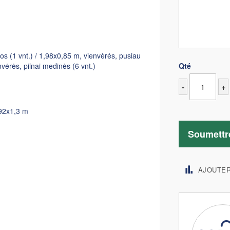
tos (1 vnt.) / 1,98x0,85 m, vienvėrės, pusiau
envėrės, pilnai medinės (6 vnt.)
Qté
-
+
,92x1,3 m
Soumettr
AJOUTE