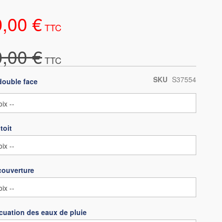
0,00 €
0,00 €
SKU
S37554
double face
toit
couverture
cuation des eaux de pluie