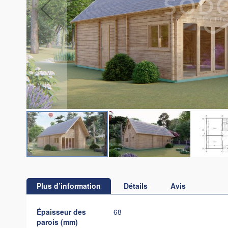
Skip
to
the
Plus d’information
Détails
Avis
beginning
of
Plus
Épaisseur des
68
the
d’information
parois (mm)
images