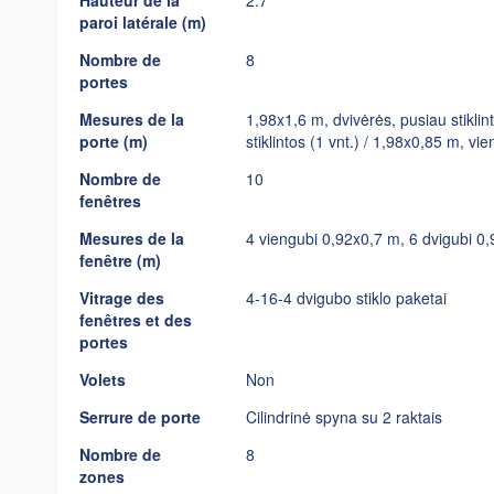
Hauteur de la
2.7
paroi latérale (m)
Nombre de
8
portes
Mesures de la
1,98x1,6 m, dvivėrės, pusiau stiklin
porte (m)
stiklintos (1 vnt.) / 1,98x0,85 m, vi
Nombre de
10
fenêtres
Mesures de la
4 viengubi 0,92x0,7 m, 6 dvigubi 0
fenêtre (m)
Vitrage des
4-16-4 dvigubo stiklo paketai
fenêtres et des
portes
Volets
Non
Serrure de porte
Cilindrinė spyna su 2 raktais
Nombre de
8
zones