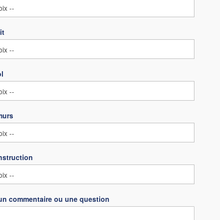
it
ol
murs
nstruction
un commentaire ou une question