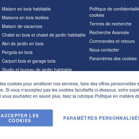
Maison en bois habitable
Politique de confidentialit
cookies
Maisons en bois isolées
Termes de recherche
Maison de vacances
Recherche Avancée
Chalet en bois et chalet de jardin habitable
Commandes et retours
Abri de jardin en bois
Nous contacter
Pergola en bois
Paramètres des cookies
Carport bois et garage bois
Studio et bureau de jardin habitable
Sauna extérieur
des cookies pour améliorer nos services, faire des offres personnelles 
Maisons en forme de A
e. Si vous n'acceptez pas les cookies facultatifs ci-dessous, votre exp
Hot tubs
Si vous souhaitez en savoir plus, lisez la rubrique
Politique en matière d
Accessoires
ACCEPTER LES
PARAMÈTRES PERSONNALISÉ
COOKIES