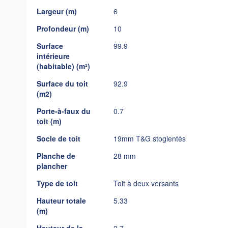
gallery
Largeur (m)
6
Profondeur (m)
10
Surface
99.9
intérieure
(habitable) (m²)
Surface du toit
92.9
(m2)
Porte-à-faux du
0.7
toit (m)
Socle de toit
19mm T&G stoglentės
Planche de
28 mm
plancher
Type de toit
Toit à deux versants
Hauteur totale
5.33
(m)