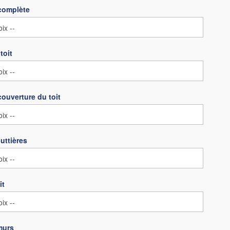
complète
toit
couverture du toit
uttières
it
murs