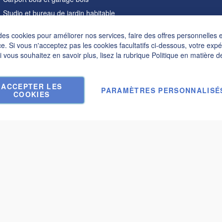
Studio et bureau de jardin habitable
Sauna extérieur
des cookies pour améliorer nos services, faire des offres personnelles 
Maisons en forme de A
e. Si vous n'acceptez pas les cookies facultatifs ci-dessous, votre exp
Hot tubs
Si vous souhaitez en savoir plus, lisez la rubrique
Politique en matière d
Accessoires
ACCEPTER LES
PARAMÈTRES PERSONNALISÉ
COOKIES
,00 €
Soumettre une demande et obtenir une réponse dans les