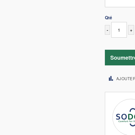
Qté
-
+
Soumettr
AJOUTE