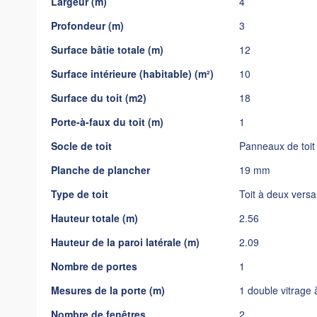
Largeur (m)
4
gallery
Profondeur (m)
3
Surface bâtie totale (m)
12
Surface intérieure (habitable) (m²)
10
Surface du toit (m2)
18
Porte-à-faux du toit (m)
1
Socle de toit
Panneaux de toi
Planche de plancher
19 mm
Type de toit
Toit à deux versa
Hauteur totale (m)
2.56
Hauteur de la paroi latérale (m)
2.09
Nombre de portes
1
Mesures de la porte (m)
1 double vitrage
Nombre de fenêtres
2