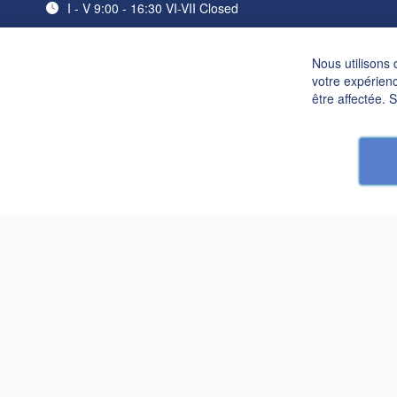
I - V 9:00 - 16:30 VI-VII Closed
Nous utilisons 
votre expérienc
être affectée. 
Linus 4x3
3 340