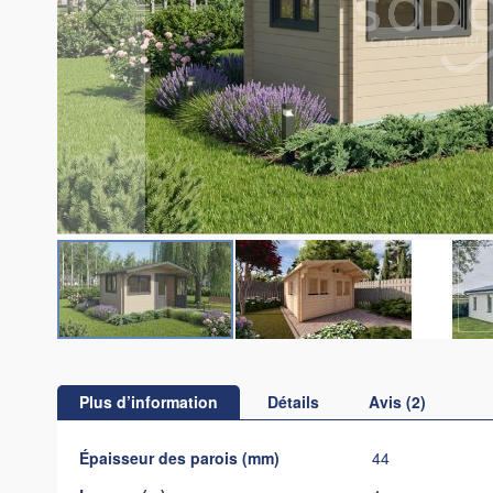
Skip
to
the
Plus d’information
Détails
Avis
2
beginning
of
Plus
Épaisseur des parois (mm)
44
the
d’information
images