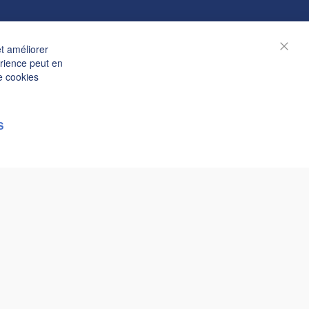
et améliorer
Ferm
érience peut en
e cookies
S
© Janolex, tous droits réservés.
Soumettre une demande
 3 heures