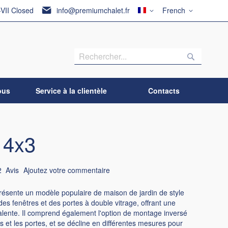
Pays
Langue
-VII Closed
info@premiumchalet.fr
French
Recherch
Recherc
ous
Service à la clientèle
Contacts
 4x3
2
Avis
Ajoutez votre commentaire
ésente un modèle populaire de maison de jardin de style
des fenêtres et des portes à double vitrage, offrant une
yvalente. Il comprend également l'option de montage inversé
s et les portes, et se décline en différentes mesures pour