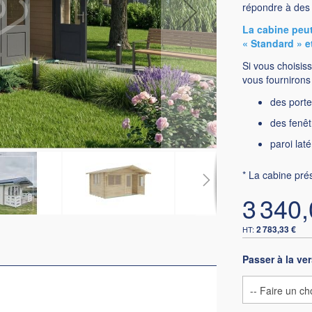
répondre à des 
La cabine peut
« Standard » e
Si vous choisiss
vous fournirons 
des porte
des fenêt
paroi lat
* La cabine pré
3 340,
2 783,33 €
Passer à la ve