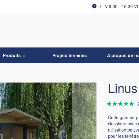
I - V 9:00 - 16:30 VI
Produits
Projets terminés
A propos de n
Linus
Évaluation:
100
100
% of
Cette gamme pr
classique avec 
utilisation pol
pour les fenêtre