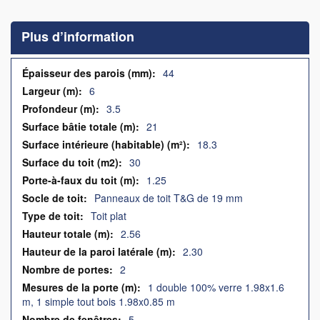
to
the
Plus d’information
beginning
of
the
Plus
44
images
d’information
6
gallery
3.5
21
18.3
30
1.25
Panneaux de toit T&G de 19 mm
Toit plat
2.56
2.30
2
1 double 100% verre 1.98x1.6
m, 1 simple tout bois 1.98x0.85 m
5