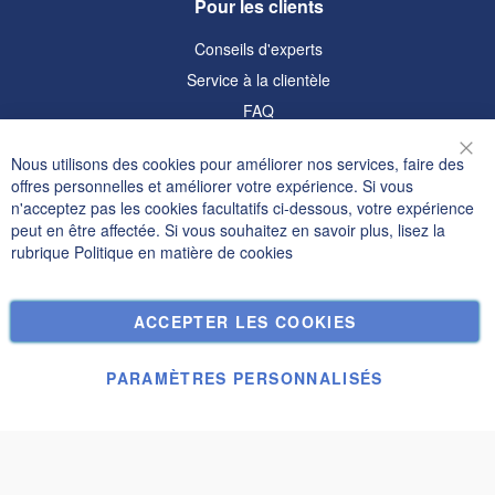
Pour les clients
Conseils d'experts
Service à la clientèle
FAQ
Informations
Nous utilisons des cookies pour améliorer nos services, faire des
Fer
offres personnelles et améliorer votre expérience. Si vous
Politique de confidentialité et cookies
n'acceptez pas les cookies facultatifs ci-dessous, votre expérience
peut en être affectée. Si vous souhaitez en savoir plus, lisez la
Termes de recherche
rubrique
Politique en matière de cookies
Recherche Avancée
Commandes et retours
ACCEPTER LES COOKIES
Nous contacter
Paramètres des cookies
PARAMÈTRES PERSONNALISÉS
© Janolex, tous droits réservés.