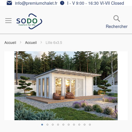
Allez
info@premiumchalet.fr
I - V 9:00 - 16:30 VI-VII Closed
au
contenu
Rechercher
Accueil
Accueil
Lille 6x3.5
Skip
to
the
end
of
the
images
gallery
Skip