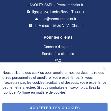
JANOLEX SARL - Premiumchalet.fr
Ilgoji g. 54, Lindiniškės, LT-14181
info@premiumchalet.fr
I - V 9:00 - 16:30 VI-VII Closed
Pour les clients
Conseils d'experts
Service à la clientèle
FAQ
Informations
Nous utilisons des cookies pour améliorer nos services, faire des
Fer
offres personnelles et améliorer votre expérience. Si vous
Politique de confidentialité et cookies
n'acceptez pas les cookies facultatifs ci-dessous, votre expérience
peut en être affectée. Si vous souhaitez en savoir plus, lisez la
Termes de recherche
rubrique
Politique en matière de cookies
Recherche Avancée
Commandes et retours
ACCEPTER LES COOKIES
Nous contacter