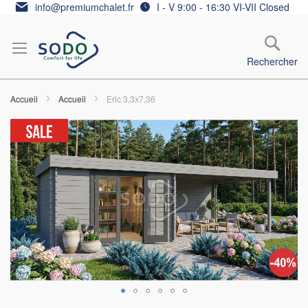
Allez
info@premiumchalet.fr
I - V 9:00 - 16:30 VI-VII Closed
au
contenu
Rechercher
Accueil
Accueil
Eric 3,3x7,36
Skip
to
the
end
of
the
images
gallery
Skip