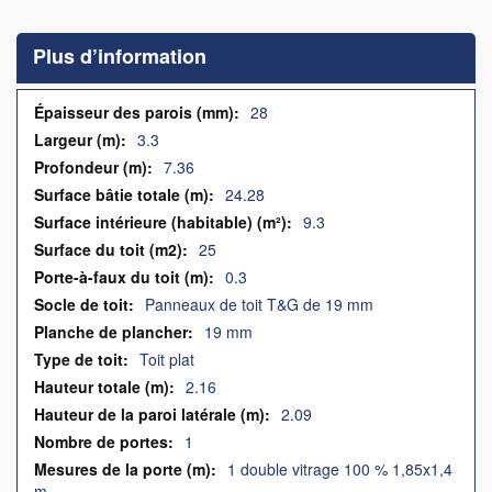
to
the
Plus d’information
beginning
of
the
Plus
28
images
d’information
3.3
gallery
7.36
24.28
9.3
25
0.3
Panneaux de toit T&G de 19 mm
19 mm
Toit plat
2.16
2.09
1
1 double vitrage 100 % 1,85x1,4
m