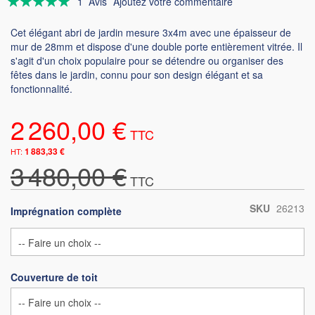
1
Avis
Ajoutez votre commentaire
100
100
% of
Cet élégant abri de jardin mesure 3x4m avec une épaisseur de
mur de 28mm et dispose d'une double porte entièrement vitrée. Il
s'agit d'un choix populaire pour se détendre ou organiser des
fêtes dans le jardin, connu pour son design élégant et sa
fonctionnalité.
2 260,00 €
1 883,33 €
3 480,00 €
SKU
26213
Imprégnation complète
Couverture de toit