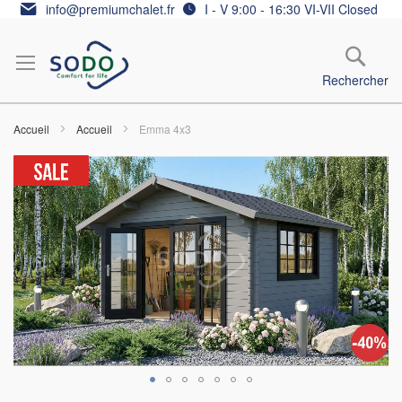
Allez
info@premiumchalet.fr
I - V 9:00 - 16:30 VI-VII Closed
au
contenu
Rechercher
Accueil
Accueil
Emma 4x3
Skip
to
the
end
of
the
images
gallery
Skip