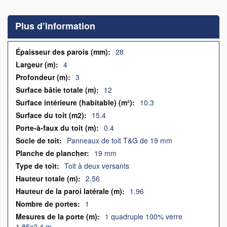
to
the
Plus d’information
beginning
of
the
Plus
28
images
d’information
4
gallery
3
12
10.3
15.4
0.4
Panneaux de toit T&G de 19 mm
19 mm
Toit à deux versants
2.56
1.96
1
1 quadruple 100% verre
1,85x2,4 m