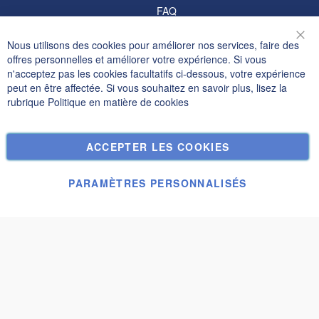
FAQ
Informations
Nous utilisons des cookies pour améliorer nos services, faire des
Fer
offres personnelles et améliorer votre expérience. Si vous
Politique de confidentialité et cookies
n'acceptez pas les cookies facultatifs ci-dessous, votre expérience
peut en être affectée. Si vous souhaitez en savoir plus, lisez la
Termes de recherche
rubrique
Politique en matière de cookies
Recherche Avancée
Commandes et retours
ACCEPTER LES COOKIES
Nous contacter
Paramètres des cookies
PARAMÈTRES PERSONNALISÉS
© Janolex, tous droits réservés.