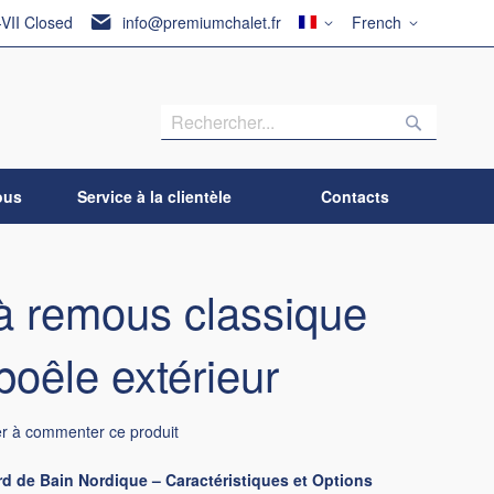
Pays
Langue
-VII Closed
info@premiumchalet.fr
French
Recherch
Recherc
ous
Service à la clientèle
Contacts
à remous classique
poêle extérieur
er à commenter ce produit
rd de Bain Nordique – Caractéristiques et Options