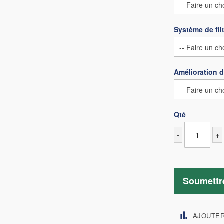
Système de filt
Amélioration 
Qté
-
+
Soumettr
AJOUTE