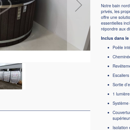
Notre bain nord
privés, les prop
offre une soluti
essentielles inc
répondre aux dif
Inclus dans le 
Poêle int
Cheminée
Revêteme
Escaliers
Sortie d’
1 lumière
Système 
Couvertur
supérieu
Isolation