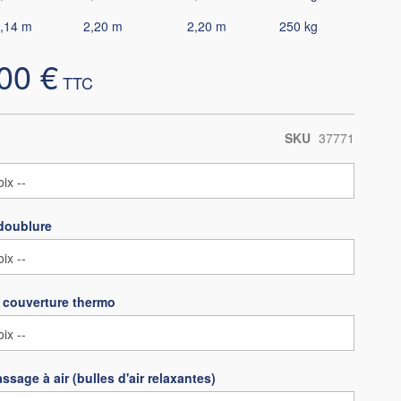
,14 m
2,20 m
2,20 m
250 kg
00 €
SKU
37771
 doublure
a couverture thermo
sage à air (bulles d'air relaxantes)