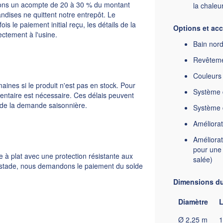
ns un acompte de 20 à 30 % du montant
la chaleu
ndises ne quittent notre entrepôt. Le
s le paiement initial reçu, les détails de la
Options et ac
ctement à l'usine.
Bain nord
Revêteme
Couleurs 
aines si le produit n'est pas en stock. Pour
Système 
entaire est nécessaire. Ces délais peuvent
t de la demande saisonnière.
Système d
Améliorat
Améliorat
pour une 
e à plat avec une protection résistante aux
salée)
e stade, nous demandons le paiement du solde
Dimensions du 
Diamètre
L
Ø 2,25 m
1