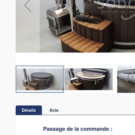
Skip
to
the
Détails
Avis
beginning
of
the
Passage de la commande :
images