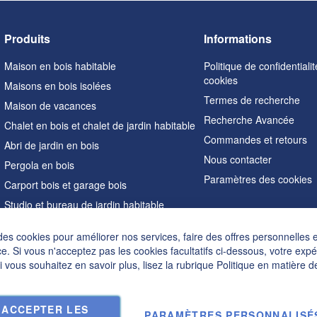
Produits
Informations
Maison en bois habitable
Politique de confidentialit
cookies
Maisons en bois isolées
Termes de recherche
Maison de vacances
Recherche Avancée
Chalet en bois et chalet de jardin habitable
Commandes et retours
Abri de jardin en bois
Nous contacter
Pergola en bois
Paramètres des cookies
Carport bois et garage bois
Studio et bureau de jardin habitable
Sauna extérieur
des cookies pour améliorer nos services, faire des offres personnelles 
Maisons en forme de A
e. Si vous n'acceptez pas les cookies facultatifs ci-dessous, votre exp
Hot tubs
Si vous souhaitez en savoir plus, lisez la rubrique
Politique en matière d
Accessoires
ACCEPTER LES
PARAMÈTRES PERSONNALISÉ