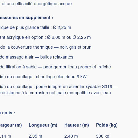
r et une efficacité énergétique accrue
cessoires en supplément :
ique de plus grande taille : Ø 2,25 m
nt acrylique en option : Ø 2,00 m ou Ø 2,25 m
de la couverture thermique — noir, gris et brun
de massage à air — bulles relaxantes
e filtration à sable — pour garder l’eau propre et fraîche
ion du chauffage : chauffage électrique 6 kW
ion du chauffage : poêle intégré en acier inoxydable S316 —
résistance à la corrosion optimale (compatible avec l’eau
colis :
argeur (m)
Longueur (m)
Hauteur (m)
Poids (kg)
,14 m
2,35 m
2,40 m
300 kg