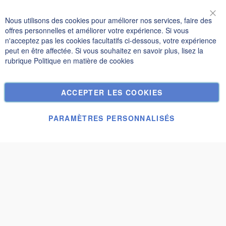
Informations
Nous utilisons des cookies pour améliorer nos services, faire des
Fer
offres personnelles et améliorer votre expérience. Si vous
Politique de confidentialité et cookies
n'acceptez pas les cookies facultatifs ci-dessous, votre expérience
peut en être affectée. Si vous souhaitez en savoir plus, lisez la
Termes de recherche
rubrique
Politique en matière de cookies
Recherche Avancée
Commandes et retours
ACCEPTER LES COOKIES
Nous contacter
Paramètres des cookies
PARAMÈTRES PERSONNALISÉS
© Janolex, tous droits réservés.
Soumettre une demande
Alva 4x3
2 420,00 €