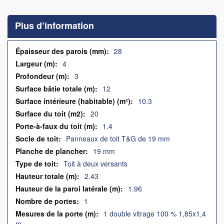
to
the
Plus d’information
beginning
of
the
Plus
28
images
d’information
4
gallery
3
12
10.3
20
1.4
Panneaux de toit T&G de 19 mm
19 mm
Toit à deux versants
2.43
1.96
1
1 double vitrage 100 % 1,85x1,4
m