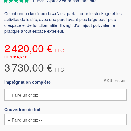
1
Avis
Ajoutez votre commentaire
100
100
% of
Ce cabanon classique de 4x3 est parfait pour le stockage et les
activités de loisirs, avec une paroi avant plus large pour plus
d'espace et de fonctionnalité. Il s'agit d'un ajout polyvalent et
pratique à tout espace extérieur.
2 420,00 €
2 016,67 €
3 730,00 €
SKU
26600
Imprégnation complète
Couverture de toit