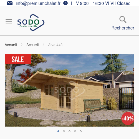
Allez
info@premiumchalet.fr
I - V 9:00 - 16:30 VI-VII Closed
au
contenu
Rechercher
Accueil
Accueil
Alva 4x3
Skip
to
the
end
of
the
images
gallery
Skip