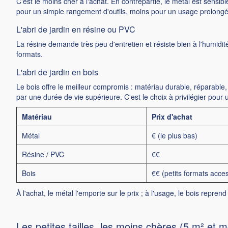
C'est le moins cher à l'achat. En contrepartie, le métal est sensib
pour un simple rangement d'outils, moins pour un usage prolongé
L'abri de jardin en résine ou PVC
La résine demande très peu d'entretien et résiste bien à l'humidit
formats.
L'abri de jardin en bois
Le bois offre le meilleur compromis : matériau durable, réparable, e
par une durée de vie supérieure. C'est le choix à privilégier pour
Matériau
Prix d'achat
Métal
€ (le plus bas)
Résine / PVC
€€
Bois
€€ (petits formats acces
À l'achat, le métal l'emporte sur le prix ; à l'usage, le bois repren
Les petites tailles, les moins chères (5 m² et m