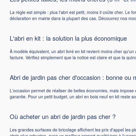
La règle est simple : plus l'abri est petit, moins il coûte cher. Le
déclaration en mairie dans la plupart des cas. Découvrez nos mo
L'abri en kit : la solution la plus économique
À modèle équivalent, un abri livré en kit revient moins cher qu'un
facture. Vérifiez simplement que la notice est claire et que la quinca
Abri de jardin pas cher d'occasion : bonne ou 
L'occasion permet de réaliser de belles économies, mais impose d
garantie. Pour un petit budget, un abri en bois neuf en kit reste 
Où acheter un abri de jardin pas cher ?
Les grandes surfaces de bricolage affichent les prix d'appel les pl
abris plus robustes, avec un meilleur rapport qualité/prix à l'usag