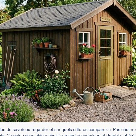
ition de savoir où regarder et sur quels critères comparer. « Pas cher » 
vie. Ce guide vous aide à choisir un abri économique et durable, et à év