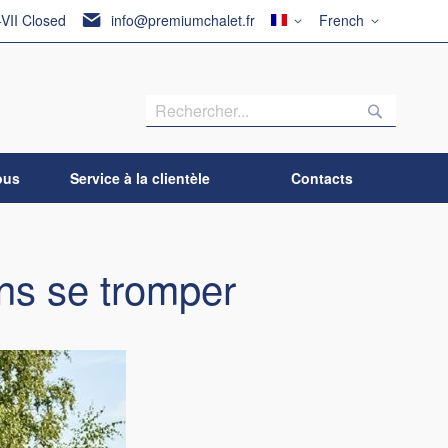
Pays
Langue
-VII Closed
info@premiumchalet.fr
French
Recherch
Recherc
ous
Service à la clientèle
Contacts
ans se tromper