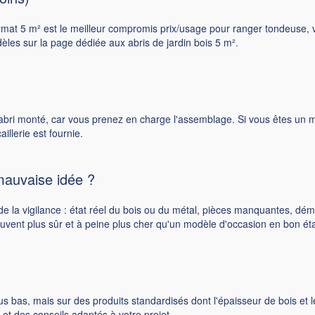
 format 5 m² est le meilleur compromis prix/usage pour ranger tondeuse, vé
dèles sur la page dédiée aux
abris de jardin bois 5 m²
.
 abri monté, car vous prenez en charge l'assemblage. Si vous êtes un min
illerie est fournie.
mauvaise idée ?
e la vigilance : état réel du bois ou du métal, pièces manquantes, dém
souvent plus sûr et à peine plus cher qu'un modèle d'occasion en bon éta
us bas, mais sur des produits standardisés dont l'épaisseur de bois et le
e et des conseils adaptés à votre projet.