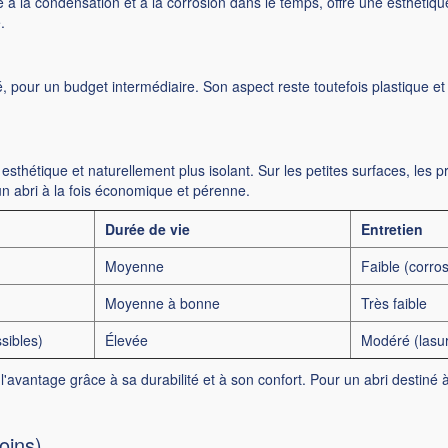
le à la condensation et à la corrosion dans le temps, offre une esthétiqu
.
é, pour un budget intermédiaire. Son aspect reste toutefois plastique et 
sthétique et naturellement plus isolant. Sur les petites surfaces, les pr
 un abri à la fois économique et pérenne.
Durée de vie
Entretien
Moyenne
Faible (corro
Moyenne à bonne
Très faible
sibles)
Élevée
Modéré (lasur
d l'avantage grâce à sa durabilité et à son confort. Pour un abri destiné à 
oins)