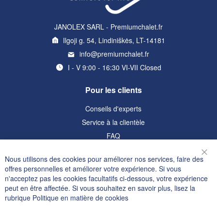
JANOLEX SARL - Premiumchalet.fr
Ilgoji g. 54, Lindiniškės, LT-14181
info@premiumchalet.fr
I - V 9:00 - 16:30 VI-VII Closed
Pour les clients
Conseils d'experts
Service à la clientèle
FAQ
Informations
Nous utilisons des cookies pour améliorer nos services, faire des
Fer
offres personnelles et améliorer votre expérience. Si vous
Politique de confidentialité et cookies
n'acceptez pas les cookies facultatifs ci-dessous, votre expérience
peut en être affectée. Si vous souhaitez en savoir plus, lisez la
Termes de recherche
rubrique
Politique en matière de cookies
Recherche Avancée