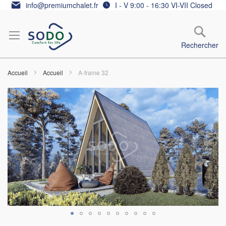
Allez
info@premiumchalet.fr
I - V 9:00 - 16:30 VI-VII Closed
au
contenu
Rechercher
Accueil
Accueil
A-frame 32
Skip
to
the
end
of
the
images
gallery
Skip