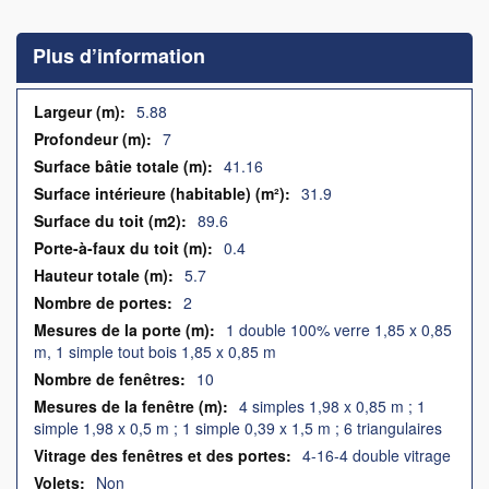
to
the
Plus d’information
beginning
of
the
Plus
5.88
images
d’information
7
gallery
41.16
31.9
89.6
0.4
5.7
2
1 double 100% verre 1,85 x 0,85
m, 1 simple tout bois 1,85 x 0,85 m
10
4 simples 1,98 x 0,85 m ; 1
simple 1,98 x 0,5 m ; 1 simple 0,39 x 1,5 m ; 6 triangulaires
4-16-4 double vitrage
Non