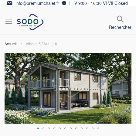
Allez
info@premiumchalet.fr
I - V 9:00 - 16:30 VI-VII Closed
au
contenu
Rechercher
Accueil
Athena 5,86x11,16
Skip
to
the
end
of
the
images
gallery
Skip