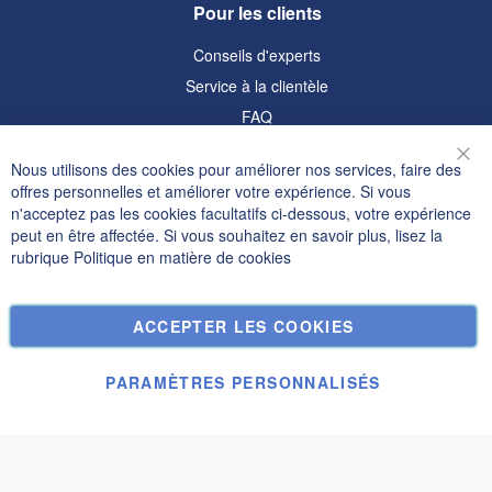
Pour les clients
Conseils d'experts
Service à la clientèle
FAQ
Informations
Nous utilisons des cookies pour améliorer nos services, faire des
Fer
offres personnelles et améliorer votre expérience. Si vous
Politique de confidentialité et cookies
n'acceptez pas les cookies facultatifs ci-dessous, votre expérience
peut en être affectée. Si vous souhaitez en savoir plus, lisez la
Termes de recherche
rubrique
Politique en matière de cookies
Recherche Avancée
Commandes et retours
ACCEPTER LES COOKIES
Nous contacter
Paramètres des cookies
PARAMÈTRES PERSONNALISÉS
© Janolex, tous droits réservés.