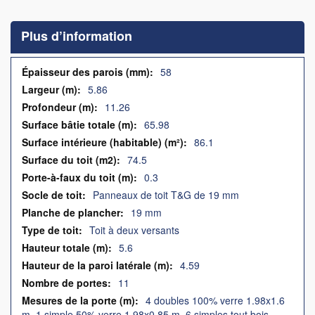
to
the
Plus d’information
beginning
of
the
Plus
58
images
d’information
5.86
gallery
11.26
65.98
86.1
74.5
0.3
Panneaux de toit T&G de 19 mm
19 mm
Toit à deux versants
5.6
4.59
11
4 doubles 100% verre 1.98x1.6
m, 1 simple 50% verre 1.98x0.85 m, 6 simples tout bois